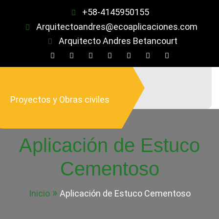
Saltar
+58-4145950155
al
Arquitectoandres@ecoaplicaciones.com
contenido
Arquitecto Andres Betancourt
Proyectos y Obras civiles
Aplicación de Estuco
Cementoso
Inicio
Aplicación de Estuco Cementoso