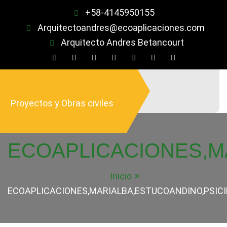
Saltar
+58-4145950155
al
Arquitectoandres@ecoaplicaciones.com
contenido
Arquitecto Andres Betancourt
Proyectos y Obras civiles
ECOAPLICACIONES,M
Inicio
ECOAPLICACIONES,MARIALBA,ESTUCOANDINO,PSIC