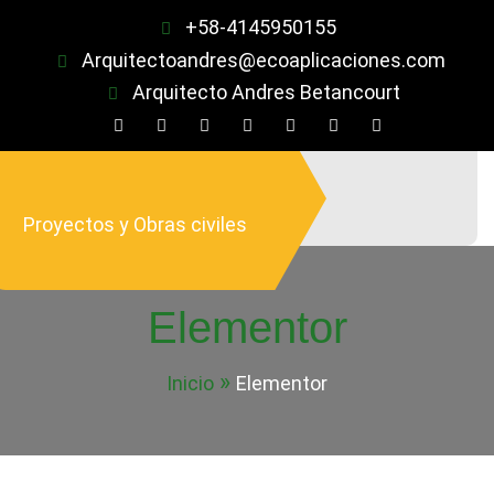
Saltar
+58-4145950155
al
Arquitectoandres@ecoaplicaciones.com
contenido
Arquitecto Andres Betancourt
Proyectos y Obras civiles
Elementor
Inicio
Elementor