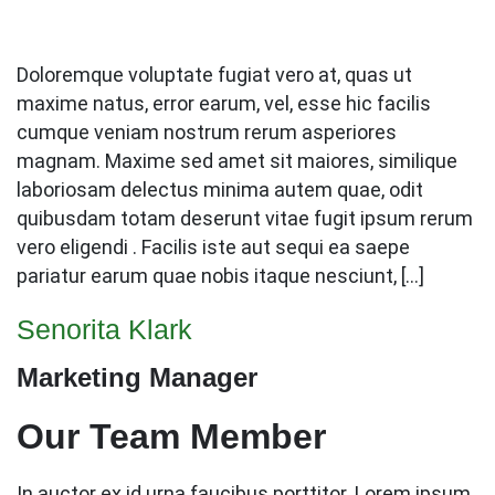
Doloremque voluptate fugiat vero at, quas ut
maxime natus, error earum, vel, esse hic facilis
cumque veniam nostrum rerum asperiores
magnam. Maxime sed amet sit maiores, similique
laboriosam delectus minima autem quae, odit
quibusdam totam deserunt vitae fugit ipsum rerum
vero eligendi . Facilis iste aut sequi ea saepe
pariatur earum quae nobis itaque nesciunt, […]
Senorita Klark
Marketing Manager
Our Team Member
In auctor ex id urna faucibus porttitor. Lorem ipsum