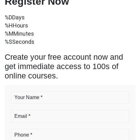
Register Now
%D
Days
%H
Hours
%M
Minutes
%S
Seconds
Create your free account now and
get immediate access to 100s of
online courses.