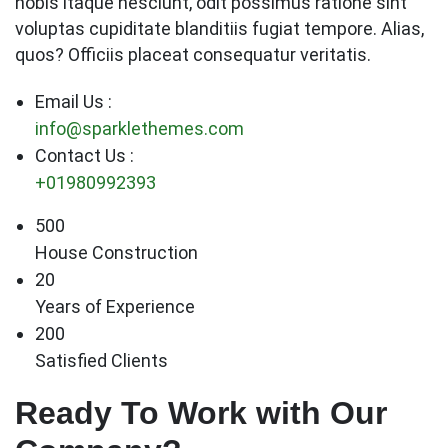
nobis itaque nesciunt, odit possimus ratione sint
voluptas cupiditate blanditiis fugiat tempore. Alias,
quos? Officiis placeat consequatur veritatis.
Email Us :
info@sparklethemes.com
Contact Us :
+01980992393
500
House Construction
20
Years of Experience
200
Satisfied Clients
Ready To Work with Our