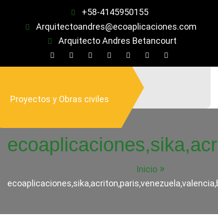
Saltar
+58-4145950155
al
Arquitectoandres@ecoaplicaciones.com
contenido
Arquitecto Andres Betancourt
Proyectos y Obras civiles
ecoaplicaciones,sika,acr
Inicio
ecoaplicaciones,sika,acriton,paris,venezuela,valencia,